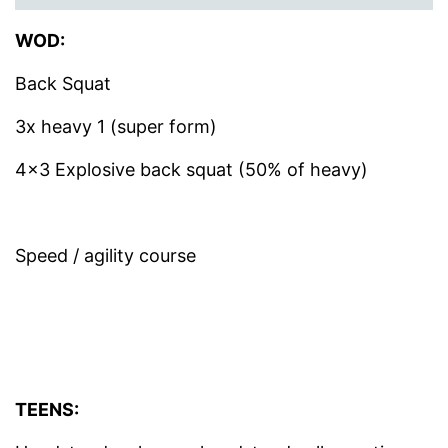
WOD:
Back Squat
3x heavy 1 (super form)
4×3 Explosive back squat (50% of heavy)
Speed / agility course
TEENS: