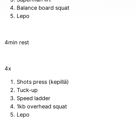
Balance board squat
Lepo
4min rest
4x
Shots press (kepillä)
Tuck-up
Speed ladder
1kb overhead squat
Lepo