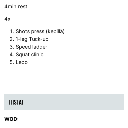
4min rest
4x
Shots press (kepillä)
1-leg Tuck-up
Speed ladder
Squat clinic
Lepo
TIISTAI
WOD: