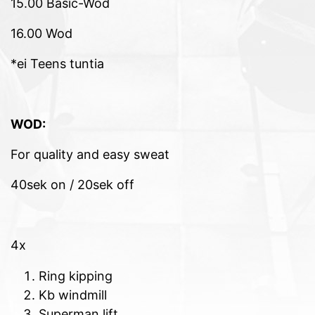
15.00 Basic-Wod
16.00 Wod
*ei Teens tuntia
WOD:
For quality and easy sweat
40sek on / 20sek off
4x
Ring kipping
Kb windmill
Superman lift