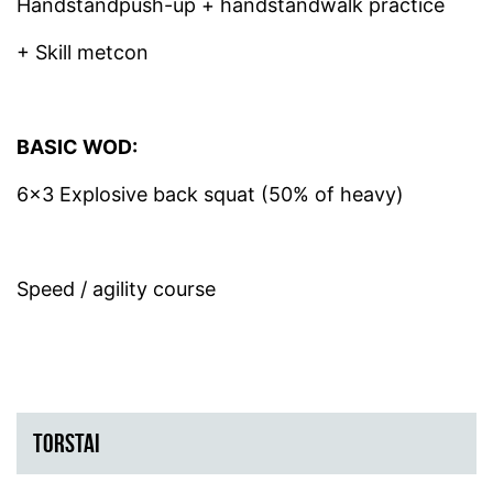
Handstandpush-up + handstandwalk practice
+ Skill metcon
BASIC WOD:
6×3 Explosive back squat (50% of heavy)
Speed / agility course
TORSTAI