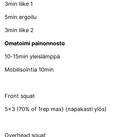
3min liike 1
5min ergoilu
3min liike 2
Omatoimi painonnosto
10-15min yleislämppä
Mobilisointia 10min
Front squat
5×3 (70% of 1rep max) (napakasti ylös)
Overhead squat