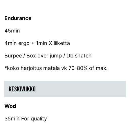
Endurance
45min
4min ergo + 1min X liikettä
Burpee / Box over jump / Db snatch
*koko harjoitus matala vk 70-80% of max.
KESKIVIIKKO
Wod
35min For quality