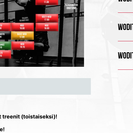
WODIT
WODIT
treenit (toistaiseksi)!
e!