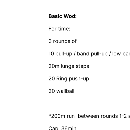
Basic Wod:
For time:
3 rounds of
10 pull-up / band pull-up / low ba
20m lunge steps
20 Ring push-up
20 wallball
*200m run between rounds 1-2 
Cap: 36min