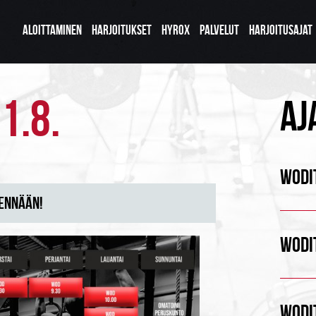
ALOITTAMINEN
HARJOITUKSET
HYROX
PALVELUT
HARJOITUSAJAT
1.8.
AJ
WODIT
ENNÄÄN!
WODIT
WODIT