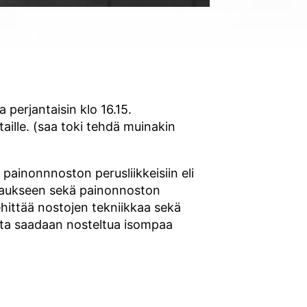
ja perjantaisin klo 16.15.
ille. (saa toki tehdä muinakin
painonnnoston perusliikkeisiin eli
paukseen sekä painonnoston
ehittää nostojen tekniikkaa sekä
jotta saadaan nosteltua isompaa