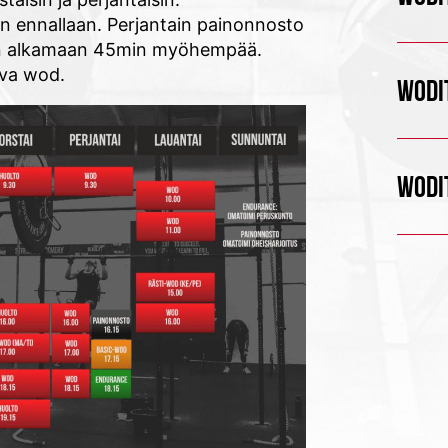
in ennallaan. Perjantain painonnosto
cen alkamaan 45min myöhempää.
kava wod.
WODIT
WODIT