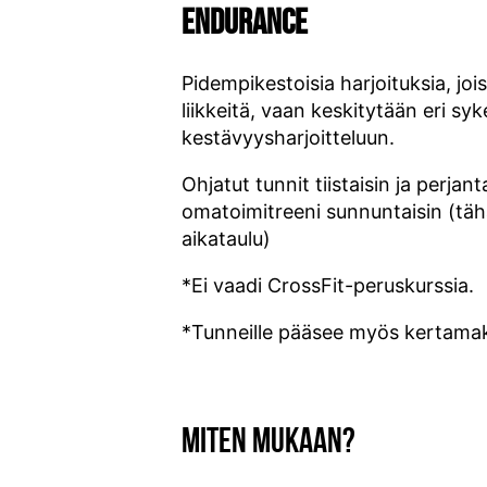
ENDURANCE
Pidempikestoisia harjoituksia, jois
liikkeitä, vaan keskitytään eri sy
kestävyysharjoitteluun.
Ohjatut tunnit tiistaisin ja perjant
omatoimitreeni sunnuntaisin (täh
aikataulu)
*Ei vaadi CrossFit-peruskurssia.
*Tunneille pääsee myös kertamak
MITEN MUKAAN?