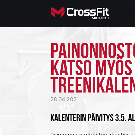
PAINONNOSTO
KATSO MYÖS 
TREENIKALEN
28.04.2021
KALENTERIN PÄIVITYS 3.5. A
Painonnosto pärähtää käyntiin tiis