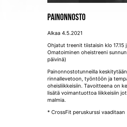
PAINONNOSTO
Alkaa 4.5.2021
Ohjatut treenit tiistaisin klo 17.15 
Omatoiminen oheistreeni sunnunta
päivinä)
Painonnostotunneilla keskitytään 
rinnallevetoon, työntöön ja tem
oheisliikkeisiin. Tavoitteena on k
lisätä voimantuottoa liikkeisiin 
malmia.
* CrossFit peruskurssi vaaditaan