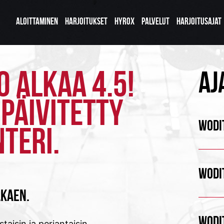
ALOITTAMINEN
HARJOITUKSET
HYROX
PALVELUT
HARJOITUSAJAT
 ALKAA 4.5!
AJ
PÄIVITETTY
WODIT
TERI.
WODIT
LKAEN.
WODIT
taisin ja perjantaisin.