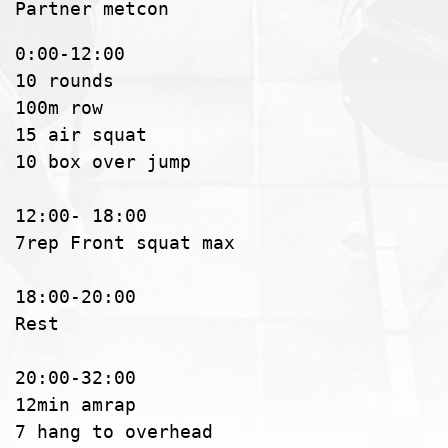
Partner metcon
0:00-12:00

10 rounds

100m row

15 air squat

10 box over jump

12:00- 18:00

7rep Front squat max

18:00-20:00

Rest

20:00-32:00

12min amrap

7 hang to overhead
