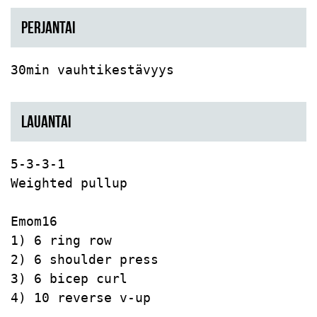
PERJANTAI
30min vauhtikestävyys
LAUANTAI
5-3-3-1

Weighted pullup

Emom16

1) 6 ring row

2) 6 shoulder press

3) 6 bicep curl

4) 10 reverse v-up