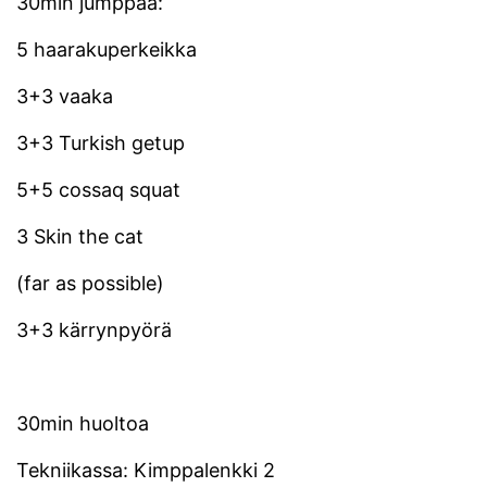
30min jumppaa:
5 haarakuperkeikka
3+3 vaaka
3+3 Turkish getup
5+5 cossaq squat
3 Skin the cat
(far as possible)
3+3 kärrynpyörä
30min huoltoa
Tekniikassa: Kimppalenkki 2