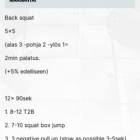
Back squat
5×5
(alas 3 -pohja 2 -ylös 1=
2min palatus.
(+5% edelliseen)
12x 90sek
1. 8-12 T2B
2. 7-10 squat box jump
3. 3 negative pull up (slow as possible 3-5sek)