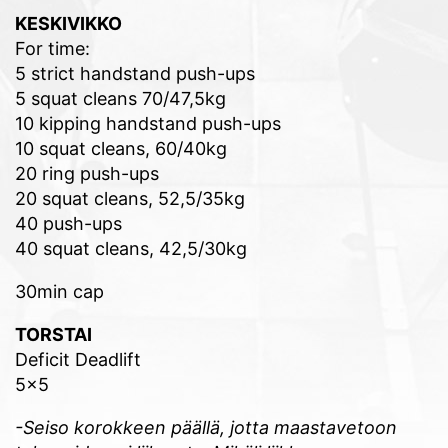
KESKIVIKKO
For time:
5 strict handstand push-ups
5 squat cleans 70/47,5kg
10 kipping handstand push-ups
10 squat cleans, 60/40kg
20 ring push-ups
20 squat cleans, 52,5/35kg
40 push-ups
40 squat cleans, 42,5/30kg
30min cap
TORSTAI
Deficit Deadlift
5×5
-Seiso korokkeen päällä, jotta maastavetoon