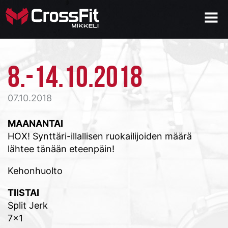
8.-14.10.2018
07.10.2018
MAANANTAI
HOX! Synttäri-illallisen ruokailijoiden määrä
lähtee tänään eteenpäin!
Kehonhuolto
TIISTAI
Split Jerk
7×1