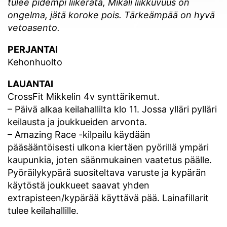
tulee pidempi liikerata, Mikäli liikkuvuus on
ongelma, jätä koroke pois. Tärkeämpää on hyvä
vetoasento.
PERJANTAI
Kehonhuolto
LAUANTAI
CrossFit Mikkelin 4v synttärikemut.
– Päivä alkaa keilahallilta klo 11. Jossa ylläri pylläri
keilausta ja joukkueiden arvonta.
– Amazing Race -kilpailu käydään
pääsääntöisesti ulkona kiertäen pyörillä ympäri
kaupunkia, joten säänmukainen vaatetus päälle.
Pyöräilykypärä suositeltava varuste ja kypärän
käytöstä joukkueet saavat yhden
extrapisteen/kypärää käyttävä pää. Lainafillarit
tulee keilahallille.