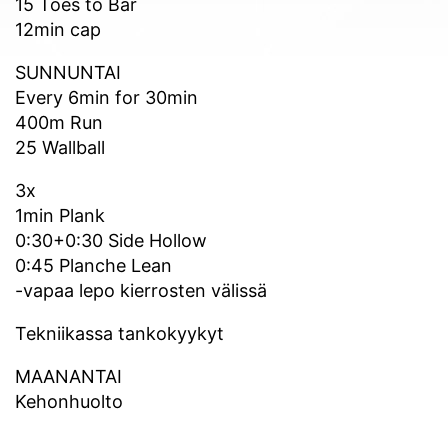
15 Toes to Bar
12min cap
SUNNUNTAI
Every 6min for 30min
400m Run
25 Wallball
3x
1min Plank
0:30+0:30 Side Hollow
0:45 Planche Lean
-vapaa lepo kierrosten välissä
Tekniikassa tankokyykyt
MAANANTAI
Kehonhuolto