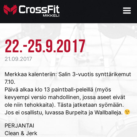
22.-25.9.2017
21.09.2017
Merkkaa kalenteriin: Salin 3-vuotis synttärikemut
7.10.
Päivä alkaa klo 13 paintball-peleillä (myös
kevyempi versio mahdollinen, jossa aseet eivät
ole niin tehokkaita). Tästa jatketaan syömään.
Jos ei osallistu, luvassa Burpeita ja Wallballeja.
PERJANTAI
Clean & Jerk