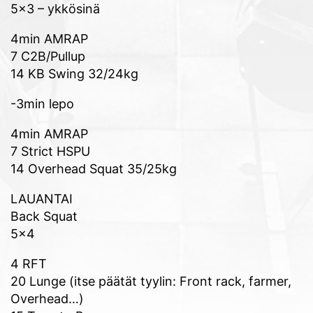
5×3 – ykkösinä
4min AMRAP
7 C2B/Pullup
14 KB Swing 32/24kg
-3min lepo
4min AMRAP
7 Strict HSPU
14 Overhead Squat 35/25kg
LAUANTAI
Back Squat
5×4
4 RFT
20 Lunge (itse päätät tyylin: Front rack, farmer,
Overhead…)