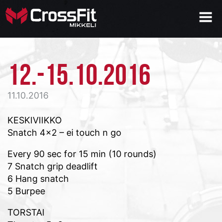
12.-15.10.2016
11.10.2016
KESKIVIIKKO
Snatch 4×2 – ei touch n go
Every 90 sec for 15 min (10 rounds)
7 Snatch grip deadlift
6 Hang snatch
5 Burpee
TORSTAI