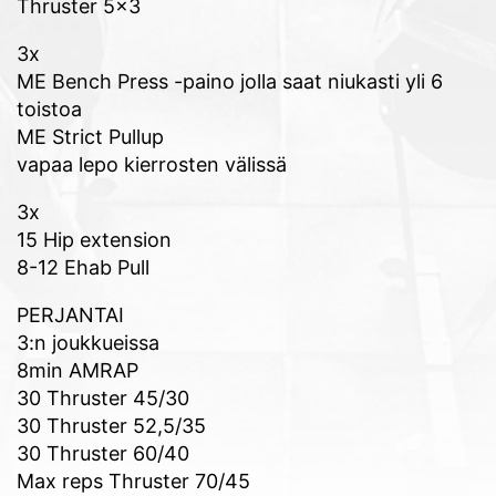
Thruster 5×3
3x
ME Bench Press -paino jolla saat niukasti yli 6
toistoa
ME Strict Pullup
vapaa lepo kierrosten välissä
3x
15 Hip extension
8-12 Ehab Pull
PERJANTAI
3:n joukkueissa
8min AMRAP
30 Thruster 45/30
30 Thruster 52,5/35
30 Thruster 60/40
Max reps Thruster 70/45