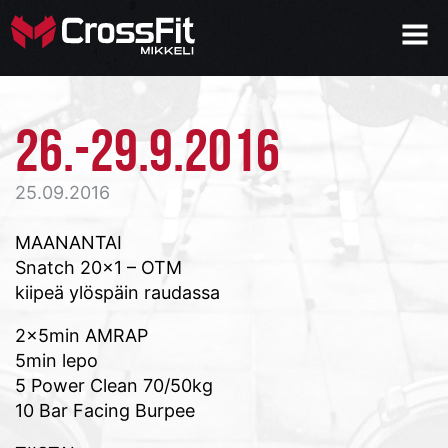
26.-29.9.2016
25.09.2016
MAANANTAI
Snatch 20×1 – OTM
kiipeä ylöspäin raudassa
2x5min AMRAP
5min lepo
5 Power Clean 70/50kg
10 Bar Facing Burpee