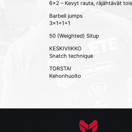
6×2 – Kevyt rauta, räjähtävät tois
Barbell jumps
3×1+1+1
50 (Weighted) Situp
KESKIVIIKKO
Snatch technique
TORSTAI
Kehonhuolto