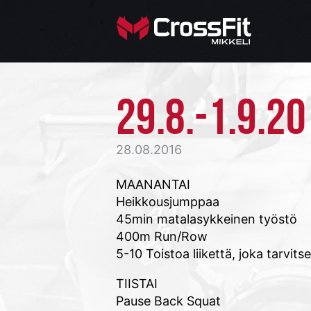
29.8.-1.9.2
28.08.2016
MAANANTAI
Heikkousjumppaa
45min matalasykkeinen työstö
400m Run/Row
5-10 Toistoa liikettä, joka tarvits
TIISTAI
Pause Back Squat