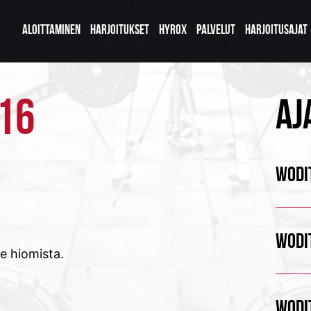
ALOITTAMINEN
HARJOITUKSET
HYROX
PALVELUT
HARJOITUSAJAT
016
AJ
WODIT
WODIT
ee hiomista.
WODIT