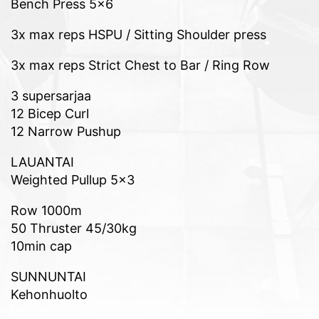
Bench Press 5×6
3x max reps HSPU / Sitting Shoulder press
3x max reps Strict Chest to Bar / Ring Row
3 supersarjaa
12 Bicep Curl
12 Narrow Pushup
LAUANTAI
Weighted Pullup 5×3
Row 1000m
50 Thruster 45/30kg
10min cap
SUNNUNTAI
Kehonhuolto