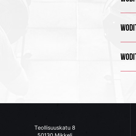
WODIT
WODIT
Teollisuuskatu 8
50130 Mikkeli