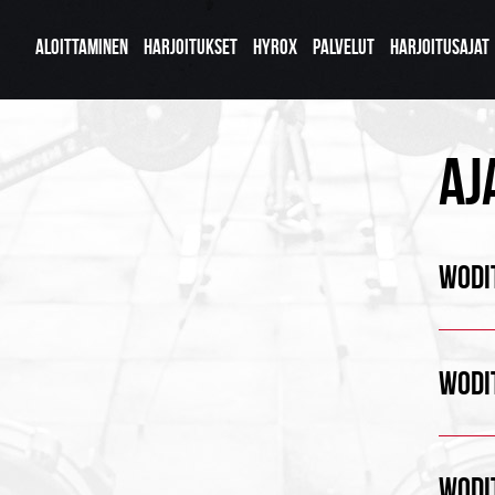
ALOITTAMINEN
HARJOITUKSET
HYROX
PALVELUT
HARJOITUSAJAT
AJ
WODIT
WODIT
WODIT