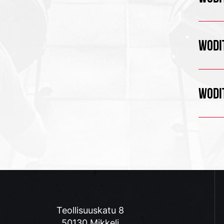
WODIT
WODIT
Teollisuuskatu 8
50130 Mikkeli