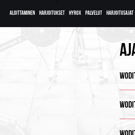
ALOITTAMINEN
HARJOITUKSET
HYROX
PALVELUT
HARJOITUSAJAT
AJ
WODIT
WODIT
WODIT