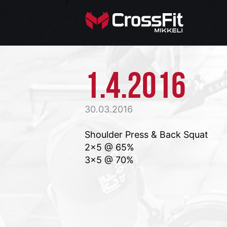
1.4.2016
30.03.2016
Shoulder Press & Back Squat
2×5 @ 65%
3×5 @ 70%