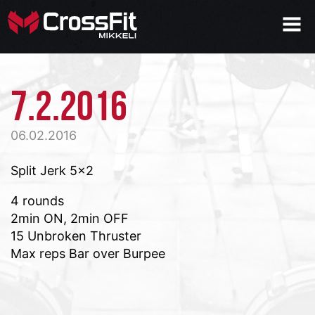
7.2.2016
06.02.2016
Split Jerk 5×2
4 rounds
2min ON, 2min OFF
15 Unbroken Thruster
Max reps Bar over Burpee