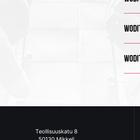
WODIT
WODIT
Teollisuuskatu 8
50130 Mikkeli