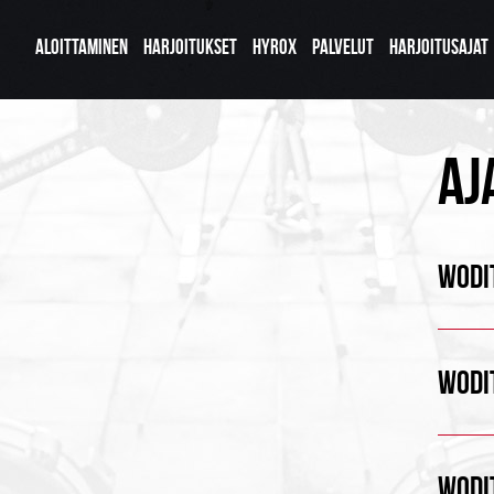
ALOITTAMINEN
HARJOITUKSET
HYROX
PALVELUT
HARJOITUSAJAT
AJ
WODIT
WODIT
WODIT