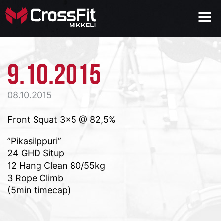
9.10.2015
08.10.2015
Front Squat 3×5 @ 82,5%
”Pikasilppuri”
24 GHD Situp
12 Hang Clean 80/55kg
3 Rope Climb
(5min timecap)