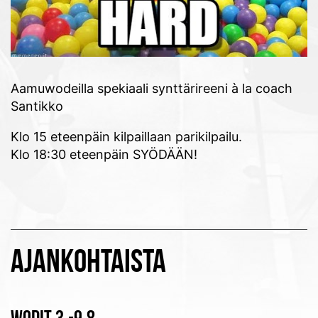
Aamuwodeilla spekiaali synttärireeni à la coach
Santikko
Klo 15 eteenpäin kilpaillaan parikilpailu.
Klo 18:30 eteenpäin SYÖDÄÄN!
AJANKOHTAISTA
WODIT 3.-9.8.