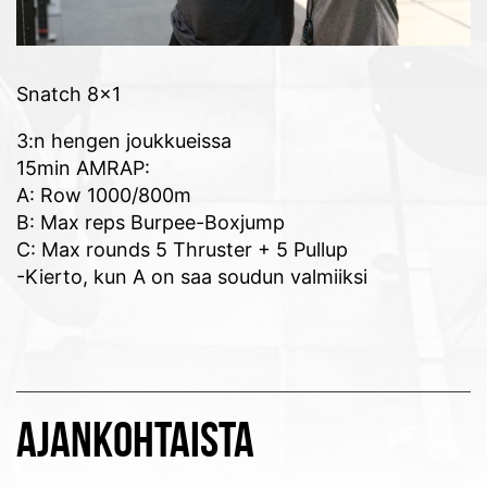
Snatch 8×1
3:n hengen joukkueissa
15min AMRAP:
A: Row 1000/800m
B: Max reps Burpee-Boxjump
C: Max rounds 5 Thruster + 5 Pullup
-Kierto, kun A on saa soudun valmiiksi
AJANKOHTAISTA