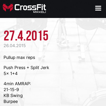
27.4.2015
26.04.2015
Pullup max reps
Push Press + Split Jerk
5x 1+4
4min AMRAP:
21-15-9
KB Swing
Burpee