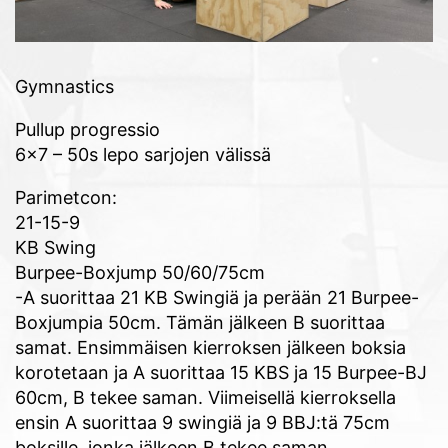
Gymnastics
Pullup progressio
6×7 – 50s lepo sarjojen välissä
Parimetcon:
21-15-9
KB Swing
Burpee-Boxjump 50/60/75cm
-A suorittaa 21 KB Swingiä ja perään 21 Burpee-
Boxjumpia 50cm. Tämän jälkeen B suorittaa
samat. Ensimmäisen kierroksen jälkeen boksia
korotetaan ja A suorittaa 15 KBS ja 15 Burpee-BJ
60cm, B tekee saman. Viimeisellä kierroksella
ensin A suorittaa 9 swingiä ja 9 BBJ:tä 75cm
boksille, jonka jälkeen B tekee saman.