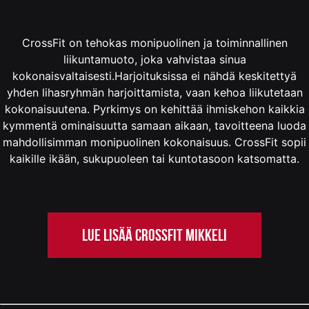
CrossFit on tehokas monipuolinen ja toiminnallinen
liikuntamuoto, joka vahvistaa sinua
kokonaisvaltaisesti.Harjoituksissa ei nähdä keskitettyä
yhden lihasryhmän harjoittamista, vaan kehoa liikutetaan
kokonaisuutena. Pyrkimys on kehittää ihmiskehon kaikkia
kymmentä ominaisuutta samaan aikaan, tavoitteena luoda
mahdollisimman monipuolinen kokonaisuus. CrossFit sopii
kaikille ikään, sukupuoleen tai kuntotasoon katsomatta.
LUE LISÄÄ CROSSFIT MIKKELI